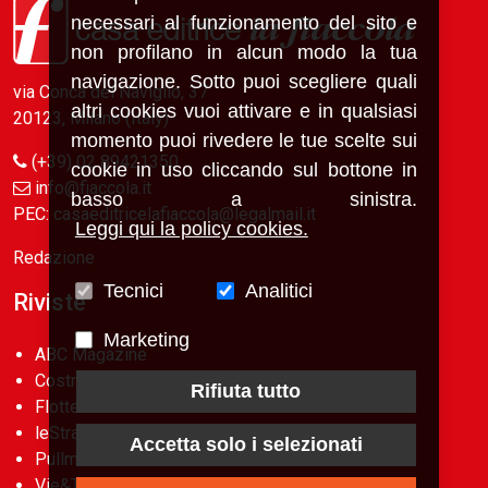
necessari al funzionamento del sito e
non profilano in alcun modo la tua
navigazione. Sotto puoi scegliere quali
via Conca del Naviglio, 37
altri cookies vuoi attivare e in qualsiasi
20123, Milano (Italy)
momento puoi rivedere le tue scelte sui
(+39) 02 89421350
cookie in uso cliccando sul bottone in
info@fiaccola.it
basso a sinistra.
PEC: casaeditricelafiaccola@legalmail.it
Leggi qui la policy cookies.
Redazione
Tecnici
Analitici
Riviste
Marketing
ABC Magazine
Costruzioni
Rifiuta tutto
Flotte&Finanza
leStrade
Accetta solo i selezionati
Pullman
Vie&Trasporti