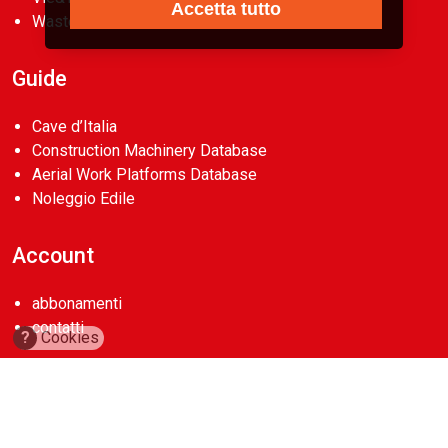
Accetta tutto
Waste
Guide
Cave d’Italia
Construction Machinery Database
Aerial Work Platforms Database
Noleggio Edile
Account
abbonamenti
contatti
?
Cookies
Copyright 2026
Casa Editrice La Fiaccola Srl
. Tutti i diritti riservati.
P.Iva 00722350154