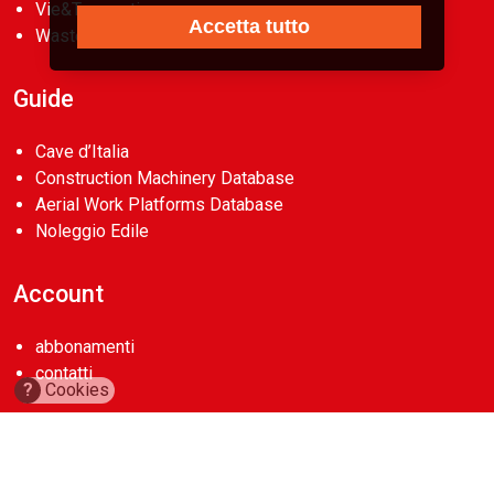
Vie&Trasporti
Accetta tutto
Waste
Guide
Cave d’Italia
Construction Machinery Database
Aerial Work Platforms Database
Noleggio Edile
Account
abbonamenti
contatti
?
Cookies
Copyright 2026
Casa Editrice La Fiaccola Srl
. Tutti i diritti riservati.
P.Iva 00722350154