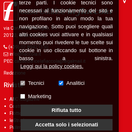
terze parti. I cookie tecnici sono
necessari al funzionamento del sito e
non profilano in alcun modo la tua
navigazione. Sotto puoi scegliere quali
via Conca del Naviglio, 37
altri cookies vuoi attivare e in qualsiasi
20123, Milano (Italy)
momento puoi rivedere le tue scelte sui
(+39) 02 89421350
cookie in uso cliccando sul bottone in
info@fiaccola.it
basso a sinistra.
PEC: casaeditricelafiaccola@legalmail.it
Leggi qui la policy cookies.
Redazione
Tecnici
Analitici
Riviste
Marketing
ABC Magazine
Costruzioni
Rifiuta tutto
Flotte&Finanza
leStrade
Accetta solo i selezionati
Pullman