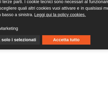
di terze parti. I cookie tecnici sono necessari al funziona
egliere quali altri cookies vuoi attivare e in qualsiasi 
 basso a sinistra.
Leggi qui la policy cookies.
Marketing
 solo i selezionati
Accetta tutto
Riviste
Guide
ABC Magazine
Cave d’Italia