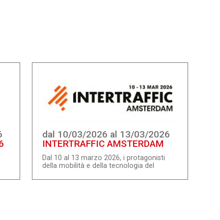
6
dal 10/03/2026 al 13/03/2026
6
INTERTRAFFIC AMSTERDAM
Dal 10 al 13 marzo 2026, i protagonisti
della mobilità e della tecnologia del
traffico si riuniranno nuovamente al RAI
o
Amsterdam per Intertraffic Amsterdam
2026, il principale evento mondiale
dedicato al business e alle istituzioni sui
o
temi della mobilità intelligente, sicura e
sostenibile. Intertraffic riunisce oltre 900