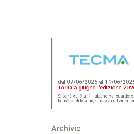
dal 09/06/2026 al 11/06/202
Torna a giugno l'edizione 202
di Tecma
Si terrà dal 9 all'11 giugno nel quartiere
fieristico di Madrid, la nuova edizione di
Tecma, Fiera internazionale
dell'urbanistica e dell'ambiente. Il nuov
appuntamento presenta già una
significativa crescita e un importante
volume di novità che consolidano il su
Archivio
ruolo di riferimento nell'ambito della