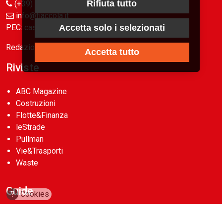
Rifiuta tutto
(+39) 02 89421350
info@fiaccola.it
PEC: casaeditricelafiaccola@legalmail.it
Accetta solo i selezionati
Redazione
Accetta tutto
Riviste
ABC Magazine
Costruzioni
Flotte&Finanza
leStrade
Pullman
Vie&Trasporti
Waste
Guide
?
Cookies
Cave d’Italia