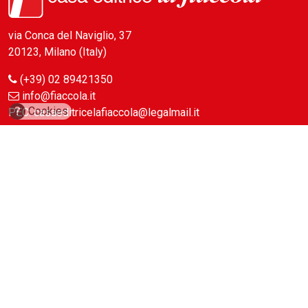
via Conca del Naviglio, 37
20123, Milano (Italy)
(+39) 02 89421350
info@fiaccola.it
?
Cookies
PEC: casaeditricelafiaccola@legalmail.it
Redazione
Riviste
ABC Magazine
Costruzioni
Flotte&Finanza
leStrade
Pullman
Vie&Trasporti
Waste