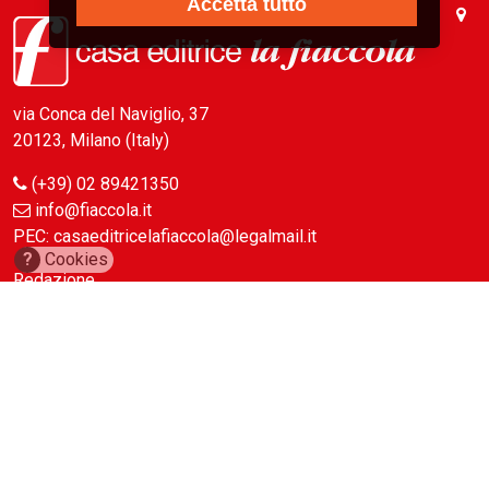
Accetta tutto
via Conca del Naviglio, 37
20123, Milano (Italy)
(+39) 02 89421350
info@fiaccola.it
PEC: casaeditricelafiaccola@legalmail.it
?
Cookies
Redazione
Riviste
ABC Magazine
Costruzioni
Flotte&Finanza
leStrade
Pullman