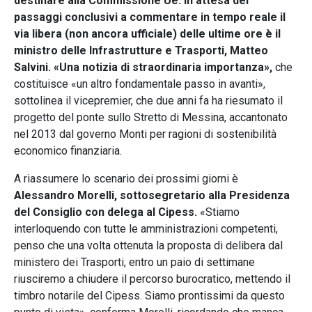
destinare alla Commissione Ue.
In attesa dei
passaggi conclusivi a commentare in tempo reale il
via libera (non ancora ufficiale) delle ultime ore è il
ministro delle Infrastrutture e Trasporti, Matteo
Salvini. «Una notizia di straordinaria importanza»,
che
costituisce «un altro fondamentale passo in avanti»,
sottolinea il vicepremier, che due anni fa ha riesumato il
progetto del ponte sullo Stretto di Messina, accantonato
nel 2013 dal governo Monti per ragioni di sostenibilità
economico finanziaria.
A riassumere lo scenario dei prossimi giorni è
Alessandro Morelli, sottosegretario alla Presidenza
del Consiglio con delega al Cipess.
«Stiamo
interloquendo con tutte le amministrazioni competenti,
penso che una volta ottenuta la proposta di delibera dal
ministero dei Trasporti, entro un paio di settimane
riusciremo a chiudere il percorso burocratico, mettendo il
timbro notarile del Cipess. Siamo prontissimi da questo