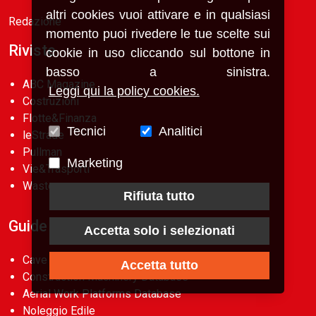
altri cookies vuoi attivare e in qualsiasi
Redazione
momento puoi rivedere le tue scelte sui
Riviste
cookie in uso cliccando sul bottone in
basso a sinistra.
ABC Magazine
Leggi qui la policy cookies.
Costruzioni
Flotte&Finanza
Tecnici
Analitici
leStrade
Pullman
Marketing
Vie&Trasporti
Waste
Rifiuta tutto
Guide
Accetta solo i selezionati
Cave d’Italia
Accetta tutto
Construction Machinery Database
Aerial Work Platforms Database
Noleggio Edile