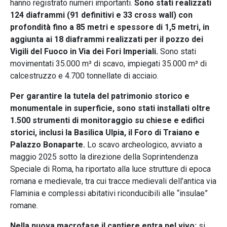
hanno registrato numeri importanti.
Sono stati realizzati
124 diaframmi (91 definitivi e 33 cross wall) con
profondità fino a 85 metri e spessore di 1,5 metri, in
aggiunta ai 18 diaframmi realizzati per il pozzo dei
Vigili del Fuoco in Via dei Fori Imperiali.
Sono stati
movimentati 35.000 m³ di scavo, impiegati 35.000 m³ di
calcestruzzo e 4.700 tonnellate di acciaio.
Per garantire la tutela del patrimonio storico e
monumentale in superficie, sono stati installati oltre
1.500 strumenti di monitoraggio su chiese e edifici
storici, inclusi la Basilica Ulpia, il Foro di Traiano e
Palazzo Bonaparte.
Lo scavo archeologico, avviato a
maggio 2025 sotto la direzione della Soprintendenza
Speciale di Roma, ha riportato alla luce strutture di epoca
romana e medievale, tra cui tracce medievali dell’antica via
Flaminia e complessi abitativi riconducibili alle “insulae”
romane.
Nella nuova macrofase il cantiere entra nel vivo:
si