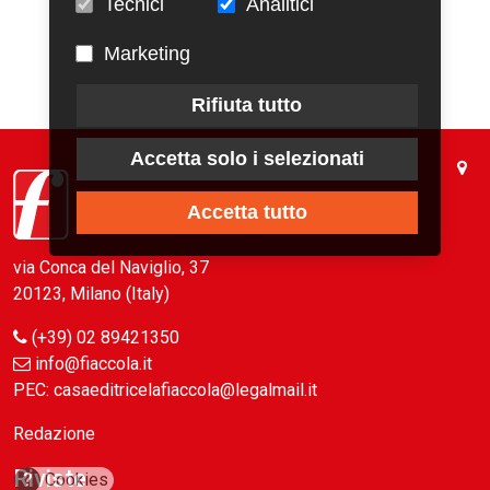
Tecnici
Analitici
Marketing
Rifiuta tutto
Accetta solo i selezionati
Accetta tutto
via Conca del Naviglio, 37
20123, Milano (Italy)
(+39) 02 89421350
info@fiaccola.it
PEC: casaeditricelafiaccola@legalmail.it
Redazione
Riviste
?
Cookies