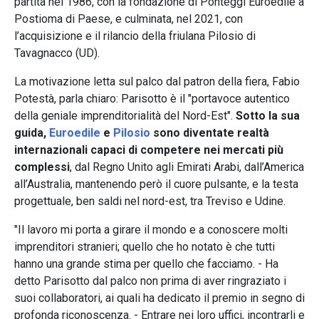
partita nel 1986, con la fondazione di Ponteggi Euroedile a
Postioma di Paese, e culminata, nel 2021, con
l’acquisizione e il rilancio della friulana Pilosio di
Tavagnacco (UD).
La motivazione letta sul palco dal patron della fiera, Fabio
Potestà, parla chiaro: Parisotto è il "portavoce autentico
della geniale imprenditorialità del Nord-Est".
Sotto la sua
guida,
Euroedile
e
Pilosio
sono diventate realtà
internazionali capaci di competere nei mercati più
complessi
, dal Regno Unito agli Emirati Arabi, dall’America
all’Australia, mantenendo però il cuore pulsante, e la testa
progettuale, ben saldi nel nord-est, tra Treviso e Udine.
"Il lavoro mi porta a girare il mondo e a conoscere molti
imprenditori stranieri; quello che ho notato è che tutti
hanno una grande stima per quello che facciamo. - Ha
detto Parisotto dal palco non prima di aver ringraziato i
suoi collaboratori, ai quali ha dedicato il premio in segno di
profonda riconoscenza. - Entrare nei loro uffici, incontrarli e