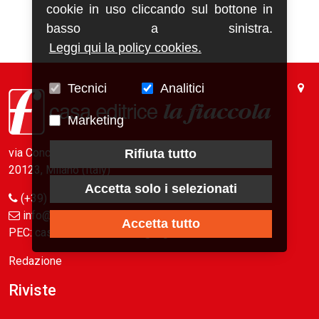
cookie in uso cliccando sul bottone in
basso a sinistra.
Leggi qui la policy cookies.
Tecnici
Analitici
Marketing
via Conca del Naviglio, 37
Rifiuta tutto
20123, Milano (Italy)
Accetta solo i selezionati
(+39) 02 89421350
info@fiaccola.it
Accetta tutto
PEC: casaeditricelafiaccola@legalmail.it
Redazione
Riviste