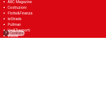
ABC Magazine
Costruzioni
Flotte&Finanza
leStrade
Pullman
Vie&Trasporti
?
Cookies
Waste
Guide
Cave d’Italia
Construction Machinery Database
Aerial Work Platforms Database
Noleggio Edile
Account
abbonamenti