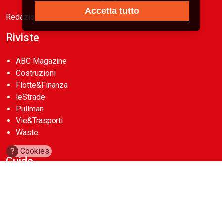
Accetta tutto
Redazione
Riviste
ABC Magazine
Costruzioni
Flotte&Finanza
leStrade
Pullman
Vie&Trasporti
Waste
?
Cookies
Guide
Cave d’Italia
Construction Machinery Database
Aerial Work Platforms Database
Noleggio Edile