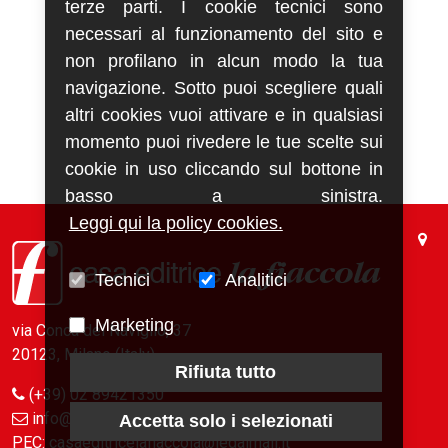
terze parti. I cookie tecnici sono
necessari al funzionamento del sito e
non profilano in alcun modo la tua
navigazione. Sotto puoi scegliere quali
altri cookies vuoi attivare e in qualsiasi
momento puoi rivedere le tue scelte sui
cookie in uso cliccando sul bottone in
basso a sinistra.
Leggi qui la policy cookies.
Tecnici
Analitici
Marketing
via Conca del Naviglio, 37
20123, Milano (Italy)
Rifiuta tutto
(+39) 02 89421350
info@fiaccola.it
Accetta solo i selezionati
PEC: casaeditricelafiaccola@legalmail.it