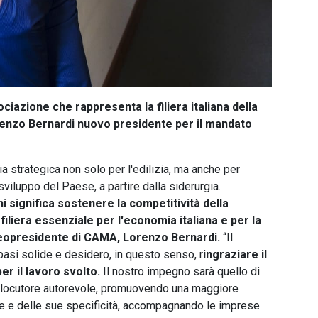
sociazione che rappresenta la filiera italiana della
renzo Bernardi nuovo presidente per il mandato
ia strategica non solo per l'edilizia, ma anche per
viluppo del Paese, a partire dalla siderurgia.
ni significa sostenere la competitività della
iliera essenziale per l'economia italiana e per la
l neopresidente di CAMA, Lorenzo Bernardi.
“Il
 basi solide e desidero, in questo senso, r
ingraziare il
r il lavoro svolto.
Il nostro impegno sarà quello di
erlocutore autorevole, promuovendo una maggiore
e e delle sue specificità, accompagnando le imprese