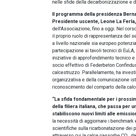
nelle sfide della decarbonizzazione e d
Il programma della presidenza Bernar
Presidente uscente, Leone La Ferla, 
dell’Associazione, fino a oggi. Nel cor
il proprio ruolo di rappresentanza del s
a livello nazionale sia europeo potenzian
partecipazione ai tavoli tecnici di EuL
iniziative di approfondimento tecnico e 
socio effettivo di Federbeton Confindust
calcestruzzo. Parallelamente, ha investi
organizzativa e della comunicazione isti
riconoscimento del comparto della calce
“La sfida fondamentale per i prossimi
della filiera italiana, che passa per
stabiliscono nuovi limiti alle emissio
la necessità di aggiornare i benchmark 
scientifiche sulla ricarbonatazione dei 
attraverso cui la calce riassorbe CO₂ dal