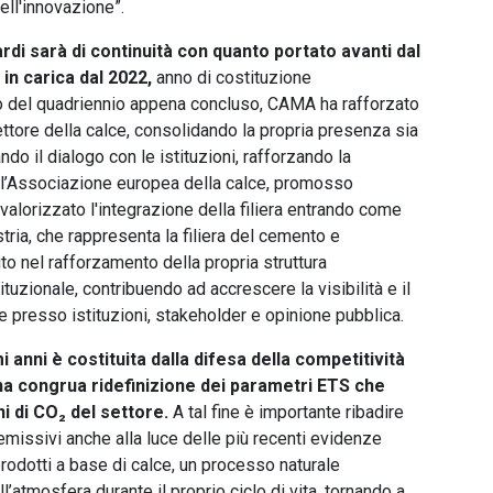
ell'innovazione”.
di sarà di continuità con quanto portato avanti dal
in carica dal 2022,
anno di costituzione
so del quadriennio appena concluso, CAMA ha rafforzato
ettore della calce, consolidando la propria presenza sia
do il dialogo con le istituzioni, rafforzando la
A, l’Associazione europea della calce, promosso
valorizzato l'integrazione della filiera entrando come
ria, che rappresenta la filiera del cemento e
to nel rafforzamento della propria struttura
tuzionale, contribuendo ad accrescere la visibilità e il
 presso istituzioni, stakeholder e opinione pubblica.
 anni è costituita dalla difesa della competitività
 una congrua ridefinizione dei parametri ETS che
ni di CO₂ del settore.
A tal fine è importante ribadire
emissivi anche alla luce delle più recenti evidenze
prodotti a base di calce, un processo naturale
l’atmosfera durante il proprio ciclo di vita, tornando a