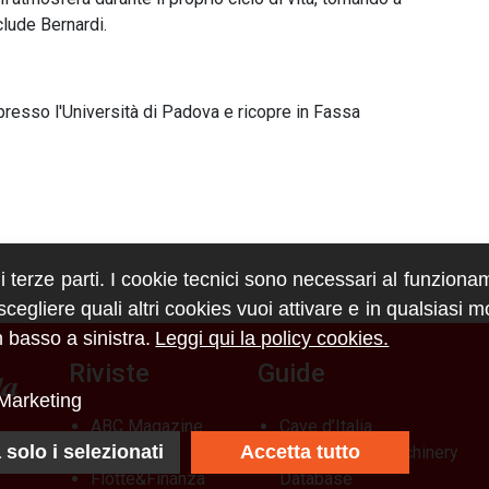
clude Bernardi.
presso l'Università di Padova e ricopre in Fassa
di terze parti. I cookie tecnici sono necessari al funziona
egliere quali altri cookies vuoi attivare e in qualsiasi 
 basso a sinistra.
Leggi qui la policy cookies.
Riviste
Guide
Marketing
ABC Magazine
Cave d’Italia
 solo i selezionati
Accetta tutto
Costruzioni
Construction Machinery
Flotte&Finanza
Database