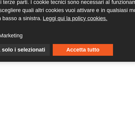
di terze parti. I cookie tecnici sono necessari al funziona
egliere quali altri cookies vuoi attivare e in qualsiasi 
 basso a sinistra.
Leggi qui la policy cookies.
Marketing
 solo i selezionati
Accetta tutto
Riviste
Guide
ABC Magazine
Cave d’Italia