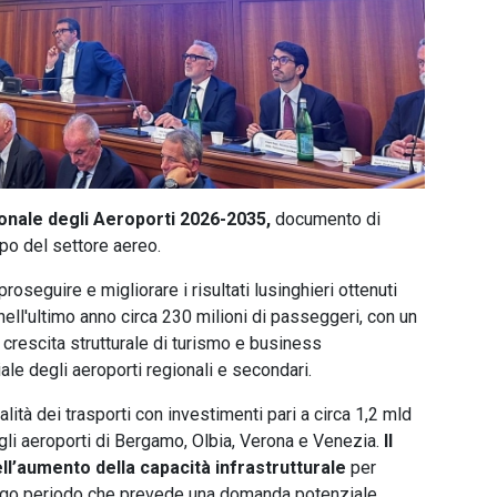
ionale degli Aeroporti 2026-2035,
documento di
ppo del settore aereo.
roseguire e migliorare i risultati lusinghieri ottenuti
nell'ultimo anno circa 230 milioni di passeggeri, con un
 crescita strutturale di turismo e business
le degli aeroporti regionali e secondari.
lità dei trasporti con investimenti pari a circa 1,2 mld
 gli aeroporti di Bergamo, Olbia, Verona e Venezia.
Il
ll’aumento della capacità infrastrutturale
per
ungo periodo che prevede una domanda potenziale,