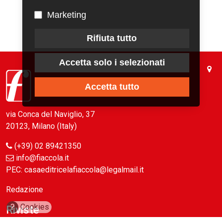
Marketing
Rifiuta tutto
Accetta solo i selezionati
Accetta tutto
via Conca del Naviglio, 37
20123, Milano (Italy)
(+39) 02 89421350
info@fiaccola.it
PEC: casaeditricelafiaccola@legalmail.it
Redazione
?
Cookies
Riviste